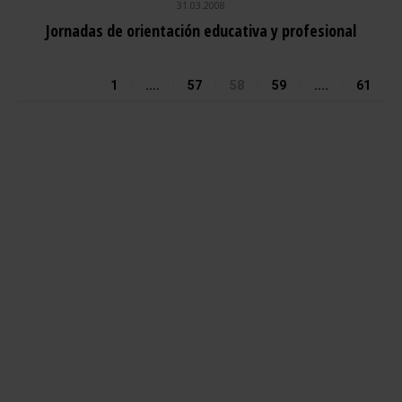
31.03.2008
Jornadas de orientación educativa y profesional
1
....
57
58
59
....
61