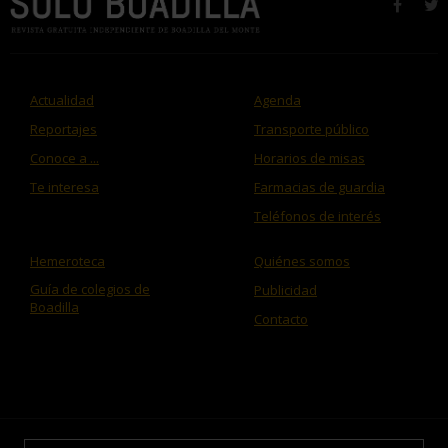
faceb
t
Actualidad
Agenda
Reportajes
Transporte público
Conoce a ...
Horarios de misas
Te interesa
Farmacias de guardia
Teléfonos de interés
Hemeroteca
Quiénes somos
Guía de colegios de
Publicidad
Boadilla
Contacto