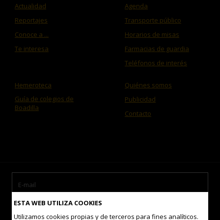
Actualidad
Agenda
Reportajes
Transporte público
Conoce a ...
Horarios de misas
Te interesa
Farmacias de guardia
Teléfonos de interés
Hemeroteca
Quiénes somos
Guía de colegios de
Publicidad
Boadilla
Contacto
ESTA WEB UTILIZA COOKIES
Utilizamos cookies propias y de terceros para fines analíticos.