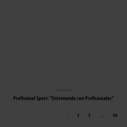
08.02.2024
Profisional Sport: "Entrenando con Profisionales"
1
2
3
....
38