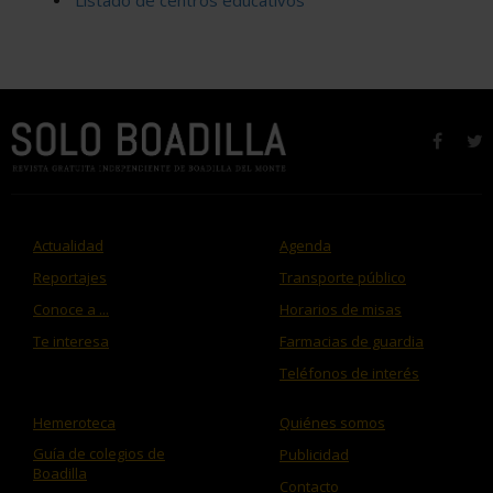
Listado de centros educativos
faceb
t
Actualidad
Agenda
Reportajes
Transporte público
Conoce a ...
Horarios de misas
Te interesa
Farmacias de guardia
Teléfonos de interés
Hemeroteca
Quiénes somos
Guía de colegios de
Publicidad
Boadilla
Contacto