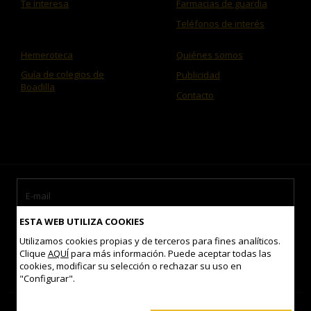
Te interesa
Farmacias de guardia
Teléfonos de interés
Hemeroteca
Quiénes somos
Guía de colegios de
Publicidad
Boadilla
Contacto
ESTA WEB UTILIZA COOKIES
Utilizamos cookies propias y de terceros para fines analíticos.
Clique
AQUÍ
para más información. Puede aceptar todas las
cookies, modificar su selección o rechazar su uso en
Acepto las
condiciones de uso
"Configurar".