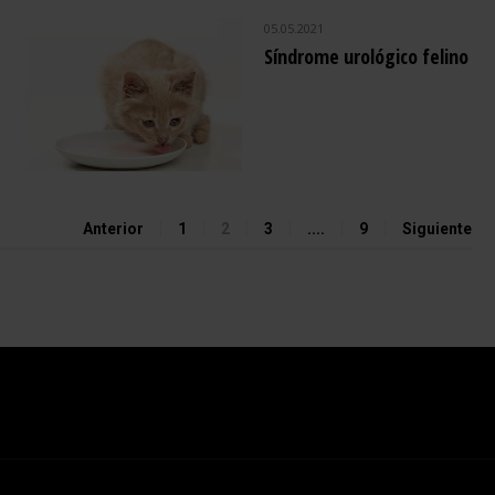
05.05.2021
Síndrome urológico felino
Anterior
1
2
3
....
9
Siguiente