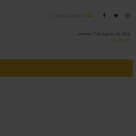
BUSCAR
facebook
twitter
in
viernes 7 de agosto de 2026
El tiempo