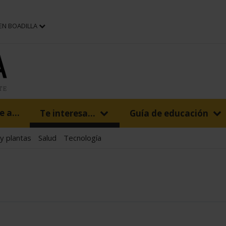
 EN BOADILLA
 a...
Te interesa...
Guía de educación
 y plantas
Salud
Tecnología