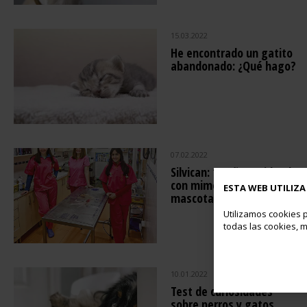
15.03.2022
He encontrado un gatito
abandonado: ¿Qué hago?
07.02.2022
Silvican: 10 años cuidando
con mimo a nuestras
ESTA WEB UTILIZA
mascotas
Utilizamos cookies p
todas las cookies, m
10.01.2022
Test de curiosidades
sobre perros y gatos