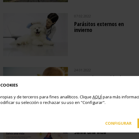
07.02.2022
Parásitos externos en
invierno
24.01.2022
Centro de recogida de
animales de Boadilla
 COOKIES
ropias y de terceros para fines analíticos. Clique
AQUÍ
para más informaci
odificar su selección o rechazar su uso en "Configurar".
CONFIGURAR
14.12.2021
Salva una vida