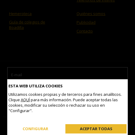
Teléfonos de interés
Hemeroteca
Quiénes somos
Guía de colegios de
Publicidad
Boadilla
Contacto
ESTA WEB UTILIZA COOKIES
Utilizamos cookies propias y de terceros para fines analíticos.
Clique
AQUÍ
para más información. Puede aceptar todas las
cookies, modificar su selección o rechazar su uso en
Acepto las
condiciones de uso
"Configurar".
Contacto
Mapa del sitio
Aviso legal
Política de Cookies
CONFIGURAR
ACEPTAR TODAS