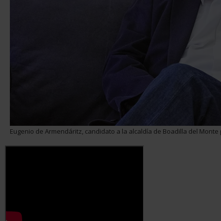
Eugenio de Armendáritz, candidato a la alcaldía de Boadilla del Mont