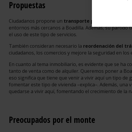
Propuestas
Ciudadanos propone un
transporte público
eficaz que
entornos más cercanos a Boadilla. Además, su partido t
el uso de este tipo de servicios.
También consideran necesario la
reordenación del tra
ciudadanos, los comercios y mejore la seguridad en los 
En cuanto al tema inmobiliario, es evidente que se ha co
tanto de venta como de alquiler. Queremos poner a Boadi
eso significa que tiene que venir a vivir aquí un tipo d
fomentar este tipo de vivienda –explica–. Además, una viv
quedarse a vivir aquí, fomentando el crecimiento de la na
Preocupados por el monte