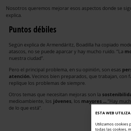
Nosotros queremos mejorar esos aspectos donde se sigu
explica.
Puntos débiles
Según explica de Armendáritz, Boadilla ha copiado mo
atascos, no se puede aparcar y hay mucho ruido. “La
mo
nuestra ciudad”.
Pero el principal problema, en su opinión, son esas
per
atención.
Vecinos bien preparados, que trabajan, con f
replique los problemas de siempre.
Otros temas que necesitan mejoras son la
sostenibilid
medioambiente, los
jóvenes
, los
mayores ...
“Hay mucho
de lo que está”.
ESTA WEB UTILIZA
Utilizamos cookies p
todas las cookies, m