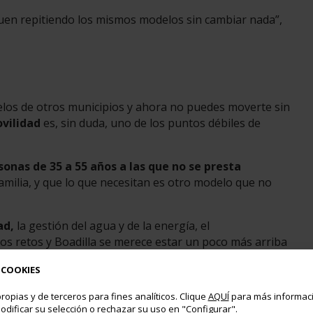
en repitiendo los mismos modelos sin cambiar nada”,
delos de otros municipios y ahora no puedes moverte sin
vilidad
es, sin duda, uno de los puntos débiles de
sonas de 35 a 55 años a las que no se presta
amilia, y que lo que necesitan es otro modelo que no
ad,
la gestión del agua y de la energía, el
s retos y Boadilla se merece estar un poco más arriba
 COOKIES
ropias y de terceros para fines analíticos. Clique
AQUÍ
para más informaci
odificar su selección o rechazar su uso en "Configurar".