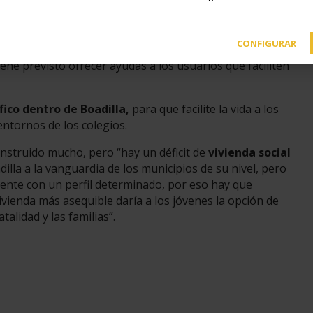
CONFIGURAR
 comunique mejor el municipio con la capital y con los
iene previsto ofrecer ayudas a los usuarios que faciliten
́fico dentro de Boadilla,
para que facilite la vida a los
entornos de los colegios.
nstruido mucho, pero “hay un déficit de
vivienda social
lla a la vanguardia de los municipios de su nivel, pero
e gente con un perfil determinado, por eso hay que
ienda más asequible daría a los jóvenes la opción de
talidad y las familias”.