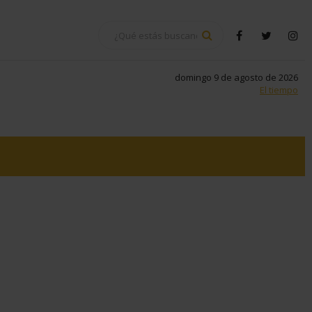
BUSCAR
facebook
twitter
in
domingo 9 de agosto de 2026
El tiempo