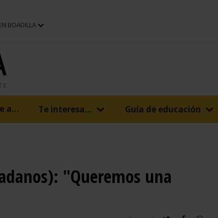
 EN BOADILLA
 a...
Te interesa...
Guía de educación
udadanos): "Queremos una