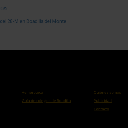
icas
 del 28-M en Boadilla del Monte
Hemeroteca
Quiénes somos
Guía de colegios de Boadilla
Publicidad
Contacto