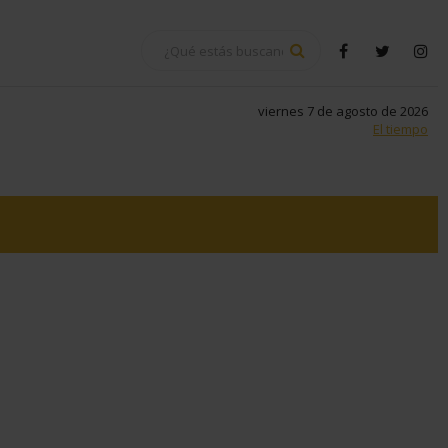
BUSCAR
facebook
twitter
in
viernes 7 de agosto de 2026
El tiempo
tsapp