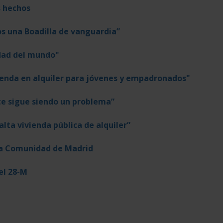
s hechos
s una Boadilla de vanguardia”
udad del mundo"
vienda en alquiler para jóvenes y empadronados"
rte sigue siendo un problema”
ta vivienda pública de alquiler”
 la Comunidad de Madrid
el 28-M