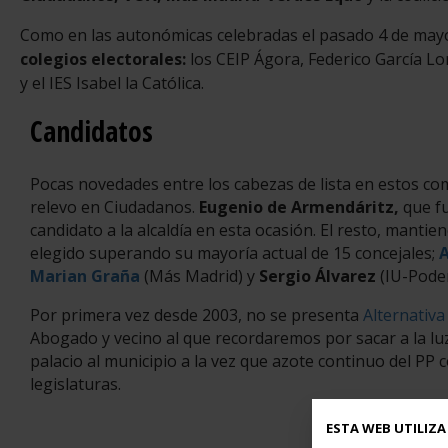
Como en las autonómicas celebradas el pasado 4 de mayo 
colegios electorales:
los CEIP Ágora, Federico García Lo
y el IES Isabel la Católica.
Candidatos
Pocas novedades entre los cabezas de lista en estos com
relevo en Ciudadanos.
Eugenio de Armendáritz,
que fu
candidato a la alcaldía en esta ocasión. El resto, mantie
elegido superando su mayoría actual de 15 concejales;
A
Marian Graña
(Más Madrid) y
Sergio Álvarez
(IU-Pode
Por primera vez desde 2003, no se presenta
Alternativa
Abogado y vecino al que recordaremos por sacar a la luz l
palacio al municipio a la vez que azote continuo del PP 
legislaturas.
ESTA WEB UTILIZA