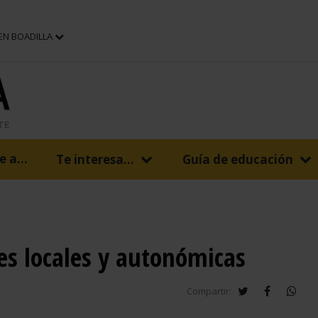
 EN BOADILLA
 a...
Te interesa...
Guía de educación
nes locales y autonómicas
twitter
facebook
wha
Compartir: