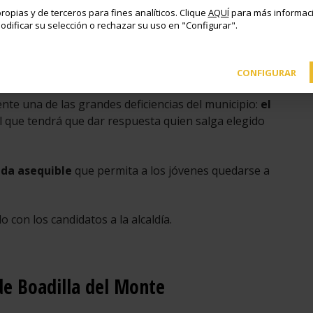
ropias y de terceros para fines analíticos. Clique
AQUÍ
para más informaci
odificar su selección o rechazar su uso en "Configurar".
do: 54.570 habitantes en 2019, 62.627 ahora (ya estamos
CONFIGURAR
nte una de las grandes deficiencias del municipio:
el
 que tendrá que dar respuesta quien salga elegido
nda asequible
que permita a los jóvenes quedarse a
con los candidatos a la alcaldía.
 de Boadilla del Monte