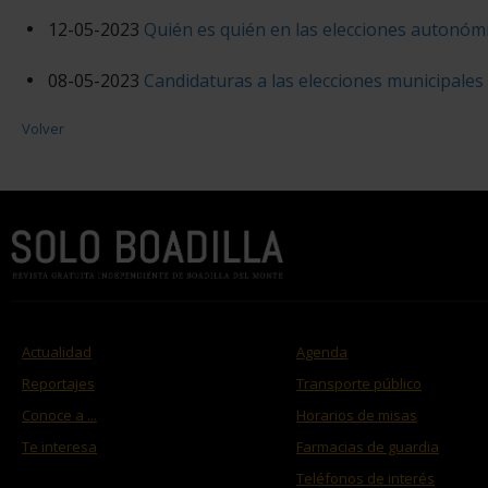
12-05-2023
Quién es quién en las elecciones autonóm
08-05-2023
Candidaturas a las elecciones municipales
Volver
Actualidad
Agenda
Reportajes
Transporte público
Conoce a ...
Horarios de misas
Te interesa
Farmacias de guardia
Teléfonos de interés