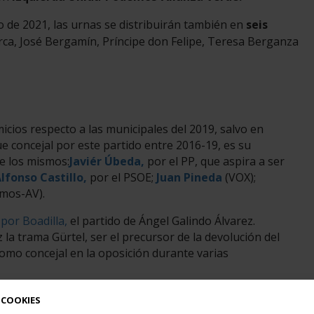
de 2021, las urnas se distribuirán también en
seis
rca, José Bergamín, Príncipe don Felipe, Teresa Berganza
icios respecto a las municipales del 2019, salvo en
e concejal por este partido entre 2016-19, es su
ne los mismos:
Javiér Úbeda,
por el PP, que aspira a ser
lfonso Castillo,
por el PSOE;
Juan Pineda
(VOX);
mos-AV).
 por Boadilla,
el partido de Ángel Galindo Álvarez.
a trama Gürtel, ser el precursor de la devolución del
como concejal en la oposición durante varias
 COOKIES