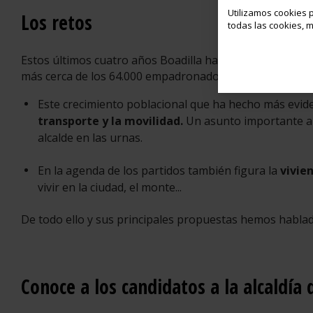
Utilizamos cookies p
Los retos
todas las cookies, m
Estos últimos cuatro años Boadilla ha seguido crecien
más cerca de los 64.000 empadronados). Un 14% más.
Este crecimiento poblacional que ha hecho más evide
transporte y la movilidad.
Un asunto importante al
alcalde en las urnas.
En la agenda de los partidos también figura la
vivie
vivir en la ciudad, el monte...
De todo ello y sus principales propuestas hemos hablado 
Conoce a los candidatos a la alcaldía