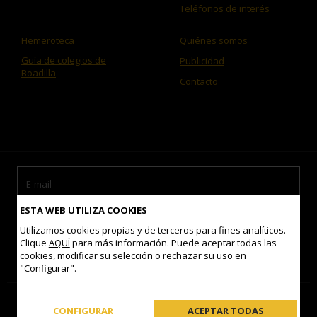
Teléfonos de interés
Hemeroteca
Quiénes somos
Guía de colegios de
Publicidad
Boadilla
Contacto
ESTA WEB UTILIZA COOKIES
Utilizamos cookies propias y de terceros para fines analíticos.
Clique
AQUÍ
para más información. Puede aceptar todas las
cookies, modificar su selección o rechazar su uso en
Acepto las
condiciones de uso
"Configurar".
Contacto
Mapa del sitio
Aviso legal
Política de Cookies
CONFIGURAR
ACEPTAR TODAS