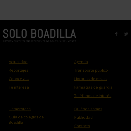
faceb
t
Actualidad
Agenda
Reportajes
Transporte público
Conoce a ...
Horarios de misas
Te interesa
Farmacias de guardia
Teléfonos de interés
Hemeroteca
Quiénes somos
Guía de colegios de
Publicidad
Boadilla
Contacto