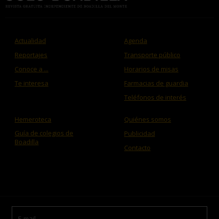
Actualidad
Agenda
Reportajes
Transporte público
Conoce a ...
Horarios de misas
Te interesa
Farmacias de guardia
Teléfonos de interés
Hemeroteca
Quiénes somos
Guía de colegios de
Publicidad
Boadilla
Contacto