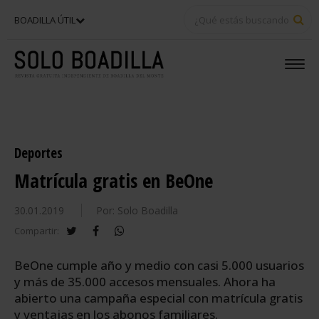
BU
BOADILLA ÚTIL
Deportes
Matrícula gratis en BeOne
30.01.2019
Por: Solo Boadilla
twitter
facebook
whatsapp
Compartir:
BeOne cumple año y medio con casi 5.000 usuarios
y más de 35.000 accesos mensuales. Ahora ha
abierto una campaña especial con matrícula gratis
y ventajas en los abonos familiares.