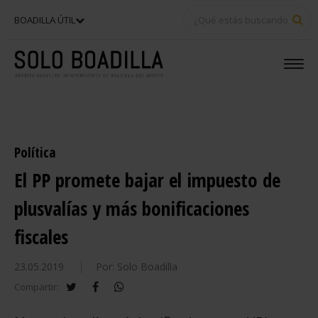
BU
BOADILLA ÚTIL
Política
El PP promete bajar el impuesto de
plusvalías y más bonificaciones
fiscales
23.05.2019
Por: Solo Boadilla
twitter
facebook
whatsapp
Compartir: