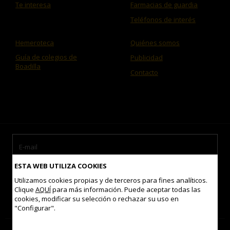
Te interesa
Farmacias de guardia
Teléfonos de interés
Hemeroteca
Quiénes somos
Guía de colegios de
Publicidad
Boadilla
Contacto
ESTA WEB UTILIZA COOKIES
Utilizamos cookies propias y de terceros para fines analíticos.
Clique
AQUÍ
para más información. Puede aceptar todas las
cookies, modificar su selección o rechazar su uso en
Acepto las
condiciones de uso
"Configurar".