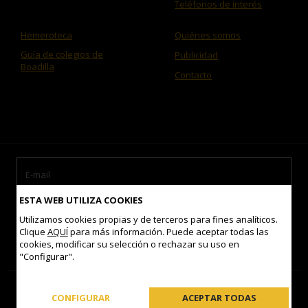
Teléfonos de interés
Hemeroteca
Quiénes somos
Guía de colegios de
Publicidad
Boadilla
Contacto
ESTA WEB UTILIZA COOKIES
Utilizamos cookies propias y de terceros para fines analíticos.
Clique
AQUÍ
para más información. Puede aceptar todas las
cookies, modificar su selección o rechazar su uso en
Acepto las
condiciones de uso
"Configurar".
Contacto
Mapa del sitio
Aviso legal
Política de Cookies
CONFIGURAR
ACEPTAR TODAS