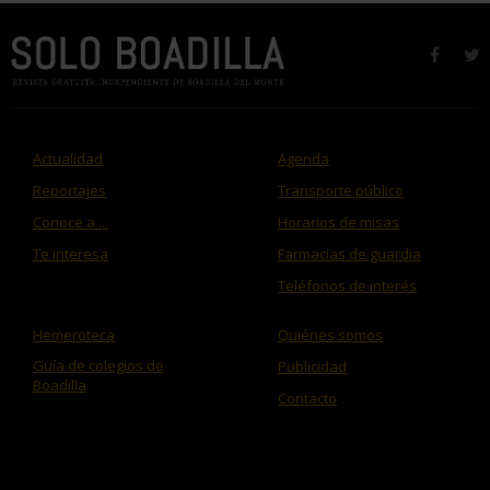
faceb
t
Actualidad
Agenda
Reportajes
Transporte público
Conoce a ...
Horarios de misas
Te interesa
Farmacias de guardia
Teléfonos de interés
Hemeroteca
Quiénes somos
Guía de colegios de
Publicidad
Boadilla
Contacto