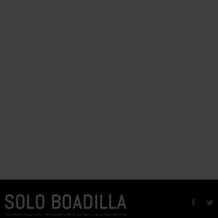
faceb
t