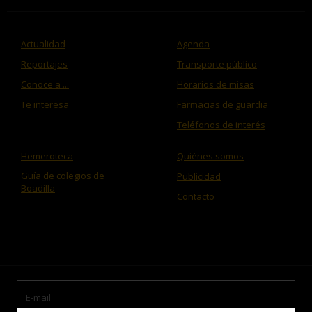
Actualidad
Agenda
Reportajes
Transporte público
Conoce a ...
Horarios de misas
Te interesa
Farmacias de guardia
Teléfonos de interés
Hemeroteca
Quiénes somos
Guía de colegios de
Publicidad
Boadilla
Contacto