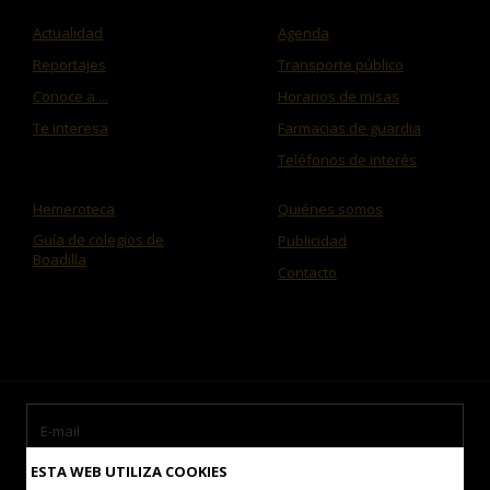
Actualidad
Agenda
Reportajes
Transporte público
Conoce a ...
Horarios de misas
Te interesa
Farmacias de guardia
Teléfonos de interés
Hemeroteca
Quiénes somos
Guía de colegios de
Publicidad
Boadilla
Contacto
ESTA WEB UTILIZA COOKIES