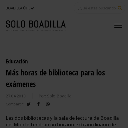
BU
BOADILLA ÚTIL
Educación
Más horas de biblioteca para los
exámenes
27.04.2018
Por: Solo Boadilla
twitter
facebook
whatsapp
Compartir:
Las dos bibliotecas y la sala de lectura de Boadilla
del Monte tendrán un horario extraordinario de