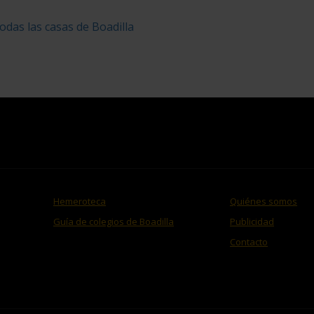
odas las casas de Boadilla
Hemeroteca
Quiénes somos
Guía de colegios de Boadilla
Publicidad
Contacto