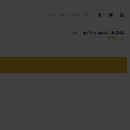
BUSCAR
facebook
twitter
in
domingo 9 de agosto de 2026
El tiempo