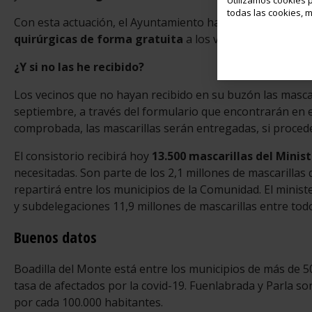
Utilizamos cookies p
todas las cookies, m
Con esta actuación, el Ayuntamiento habrá entregado, a l
quirúrgicas de forma gratuita
a los vecinos de la local
¿Y si no las he recibido?
Los vecinos que no hayan recibido en su buzón las mascari
septiembre, a través del formulario que encontrarán en e
comprobada, las mascarillas serán entregadas, si procede,
El consistorio recibirá hoy
13.500 mascarillas del Minis
necesitadas. Son parte de los 2,1 millones de mascarillas
repartirá entre los municipios de la Comunidad. El minist
y subdelegaciones 11,9 millones de mascarillas entre to
Buenos datos
Boadilla del Monte está entre los municipios de más de 5
tasa de afectados por la covid-19. Fuenlabrada y Parla s
por cada 100.000 habitantes.