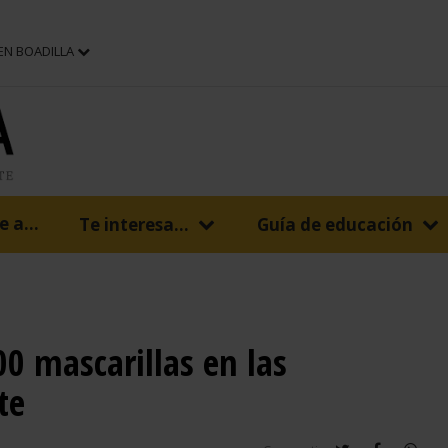
 EN BOADILLA
 a...
Te interesa...
Guía de educación
0 mascarillas en las
te