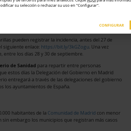
ropias y de terceros para fines analíticos. Clique
AQUÍ
para más informaci
odificar su selección o rechazar su uso en "Configurar".
o largo de la pandemia, casi
300.000 mascarillas
idad.
CONFIGURAR
llas pueden registrar la incidencia, antes del 27 de
l siguiente enlace:
https://bit.ly/3kGZogu
. Una vez
 entre los días 28 y 30 de septiembre.
terio de Sanidad
para repartir entre personas
 que estos días la Delegación del Gobierno en Madrid
erio entregará a través de las delegaciones del gobierno
dos los ayuntamientos de España.
0.000 habitantes de la
Comunidad de Madrid
con menor
on sin embargo los municipios que registran más casos