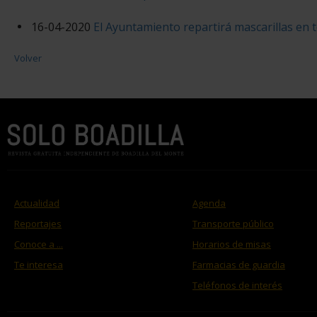
16-04-2020
El Ayuntamiento repartirá mascarillas en t
Volver
Actualidad
Agenda
Reportajes
Transporte público
Conoce a ...
Horarios de misas
Te interesa
Farmacias de guardia
Teléfonos de interés