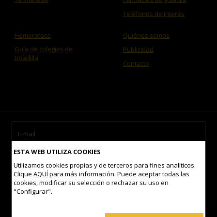
Teléfonos de interés
Hemeroteca
Quiénes somos
Guía de colegios de
Publicidad
Boadilla
Contacto
ESTA WEB UTILIZA COOKIES
Utilizamos cookies propias y de terceros para fines analíticos.
Clique
AQUÍ
para más información. Puede aceptar todas las
cookies, modificar su selección o rechazar su uso en
Acepto las
condiciones de uso
"Configurar".
Contacto
Mapa del sitio
Aviso legal
Política de Cookies