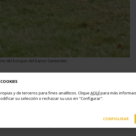
trono del bosque del banco Santander.
 COOKIES
a instalación de un Centro de Protección de
no tengan que desplazarse fuera del municipio para
ropias y de terceros para fines analíticos. Clique
AQUÍ
para más informaci
odificar su selección o rechazar su uso en "Configurar".
nes con las asociaciones relacionadas con la
a. El centro tendrá también como objetivos el fomento
CONFIGURAR
uidado de los animales, así como una adecuada convivencia