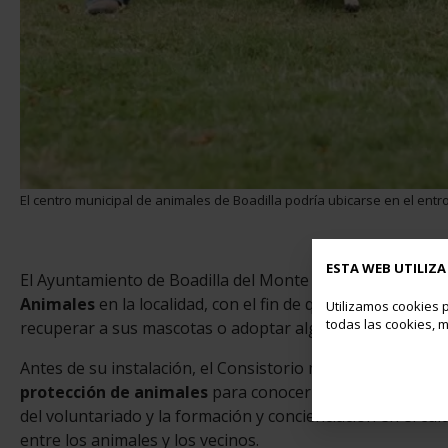
El centro municipal de animales de Boadilla podría ubicarse en el en
ESTA WEB UTILIZA
El Ayuntamiento de Boadilla del Monte está
estudiando l
Animales
en la localidad, con el fin de que los vecinos 
Utilizamos cookies p
todas las cookies, m
recuperar a sus mascotas o adoptar alguna.
Antes de su instalación, el Consistorio mantendrá
reunio
protección de animales
para conocer sus puntos de vist
del voluntariado y la formación y concienciación en el c
entre los animales y los vecinos.