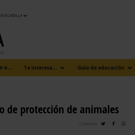
 EN BOADILLA
 a...
Te interesa...
Guía de educación
ro de protección de animales
twitter
facebook
wha
Compartir: