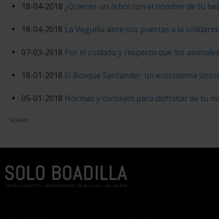
18-04-2018
¿Quieres un árbol con el nombre de tu be
18-04-2018
La Veguilla abre sus puertas a la solidarid
07-03-2018
Por el cuidado y respecto que los animale
18-01-2018
El Bosque Santander: un ecosistema único
05-01-2018
Normas y consejos para disfrutar de tu m
Volver