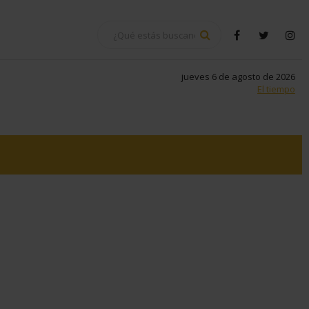
BUSCAR
facebook
twitter
in
jueves 6 de agosto de 2026
El tiempo
tsapp