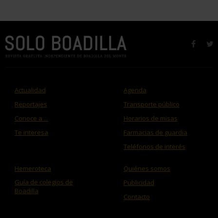
faceb
t
Actualidad
Agenda
Reportajes
Transporte público
Conoce a ...
Horarios de misas
Te interesa
Farmacias de guardia
Teléfonos de interés
Hemeroteca
Quiénes somos
Guía de colegios de
Publicidad
Boadilla
Contacto