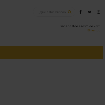
BUSCAR
facebook
twitter
in
sábado 8 de agosto de 2026
El tiempo
k
atsapp