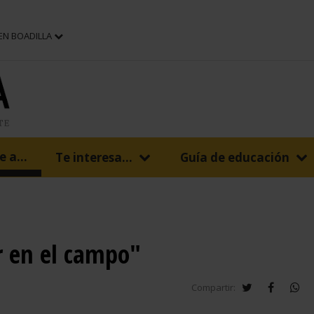
 EN BOADILLA
 a...
Te interesa...
Guía de educación
r en el campo"
twitter
faceboo
wh
Compartir: