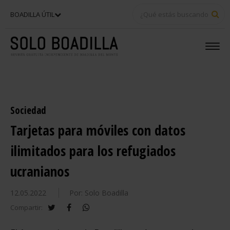
BU
BOADILLA ÚTIL
Sociedad
Tarjetas para móviles con datos
ilimitados para los refugiados
ucranianos
12.05.2022
Por: Solo Boadilla
twitter
facebook
whatsapp
Compartir: