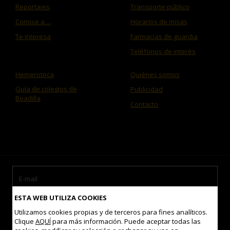
Reportajes
Transporte público
Conoce a ...
Horarios de misas
Te interesa
Farmacias de guardia
Teléfonos de interés
Hemeroteca
Quiénes somos
Guía de colegios de
Publicidad
Boadilla
Contacto
ESTA WEB UTILIZA COOKIES
Utilizamos cookies propias y de terceros para fines analíticos.
Clique
AQUÍ
para más información. Puede aceptar todas las