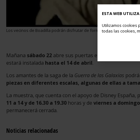
ESTA WEB UTILIZA
Utilizamos cookies p
Los vecinos de Boadilla podrán disfrutar de forma gratuita de la exposi
todas las cookies, m
Mañana
sábado 22
abre sus puertas en el
Palacio del I
estará instalada
hasta el 14 de abril
.
Los amantes de la saga de la
Guerra de las Galaxias
podrán
piezas en diferentes escalas, algunas de ellas a tam
La muestra, que cuenta con el apoyo de Disney España, 
11 a 14 y de 16.30 a 19.30
horas y de
viernes a domingo 
permanecerá cerrada.
Noticias relacionadas