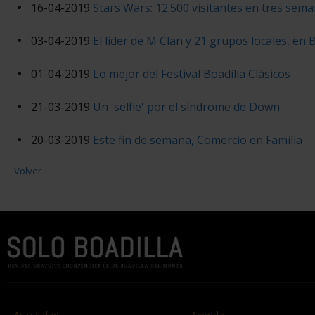
16-04-2019
Stars Wars: 12.500 visitantes en tres sem
03-04-2019
El líder de M Clan y 21 grupos locales, en 
01-04-2019
Lo mejor del Festival Boadilla Clásicos
21-03-2019
Un 'selfie' por el síndrome de Down
20-03-2019
Este fin de semana, Comercio en Familia
Volver
Actualidad
Agenda