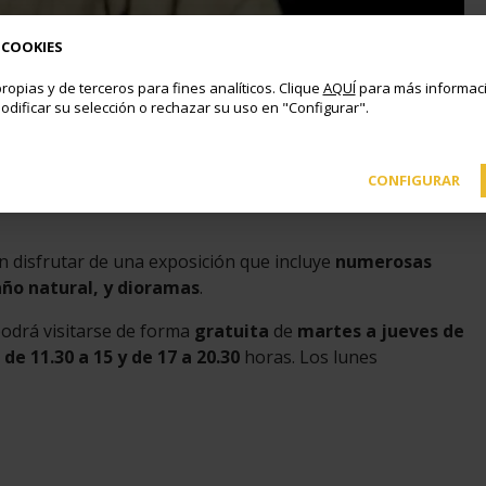
 COOKIES
ropias y de terceros para fines analíticos. Clique
AQUÍ
para más informaci
ción Universo Star Wars, en el Palacio del Infante Don Luis.
odificar su selección o rechazar su uso en "Configurar".
CONFIGURAR
nfante Don Luis
la
exposición Universo Star Wars
, que
 disfrutar de una exposición que incluye
numerosas
año natural, y dioramas
.
podrá visitarse de forma
gratuita
de
martes a jueves de
de 11.30 a 15 y de 17 a 20.30
horas. Los lunes