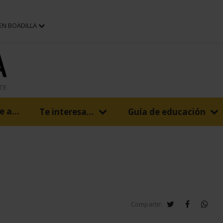
 EN BOADILLA
 a...
Te interesa...
Guía de educación
twitter
facebook
wha
Compartir: