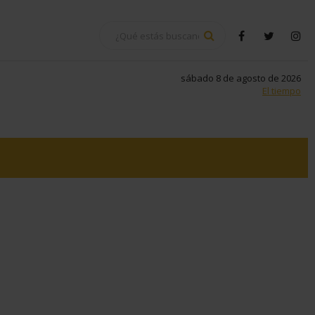
BUSCAR
facebook
twitter
in
sábado 8 de agosto de 2026
El tiempo
tsapp