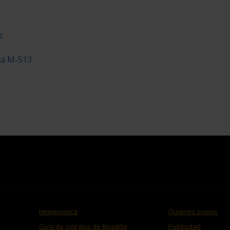
s
la M-513
Hemeroteca
Quiénes somos
Guía de colegios de Boadilla
Publicidad