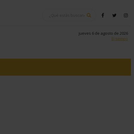
BUSCAR
facebook
twitter
in
jueves 6 de agosto de 2026
El tiempo
tsapp