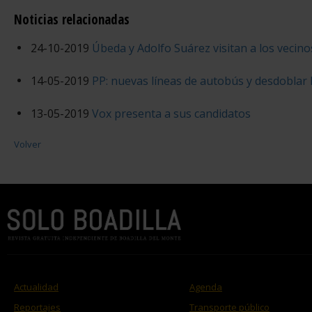
Noticias relacionadas
24-10-2019
Úbeda y Adolfo Suárez visitan a los vecino
14-05-2019
PP: nuevas líneas de autobús y desdoblar 
13-05-2019
Vox presenta a sus candidatos
Volver
Actualidad
Agenda
Reportajes
Transporte público