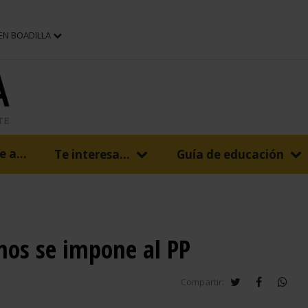
 EN BOADILLA
 a...
Te interesa...
Guía de educación
nos se impone al PP
twitter
facebook
wha
Compartir: