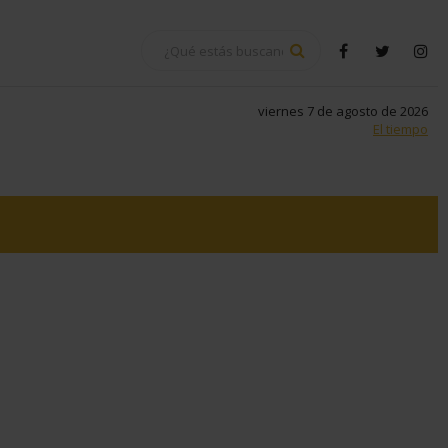
BUSCAR
facebook
twitter
in
viernes 7 de agosto de 2026
El tiempo
tsapp