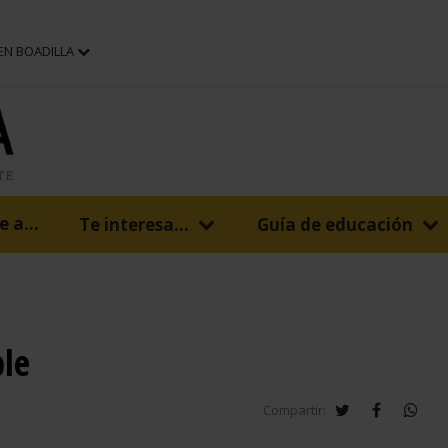
 EN BOADILLA
 a...
Te interesa...
Guía de educación
ble
twitter
facebook
wha
Compartir: