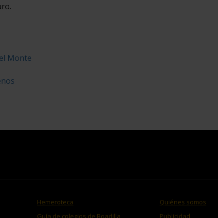
uro.
del Monte
genos
Hemeroteca
Quiénes somos
Guía de colegios de Boadilla
Publicidad