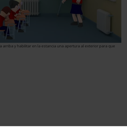
 a arriba y habilitar en la estancia una apertura al exterior para que