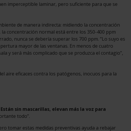
men imperceptible laminar, pero suficiente para que se
mbiente de manera indirecta: midiendo la concentración
r, la concentración normal está entre los 350-400 ppm
cerrado, nunca se debería superar los 700 ppm. “Lo suyo es
 apertura mayor de las ventanas. En menos de cuatro
ala y será más complicado que se produzca el contagio”,
el aire eficaces contra los patógenos, inocuos para la
.
Están sin mascarillas, elevan más la voz para
ortante todo”.
ro tomar estas medidas preventivas ayuda a rebajar