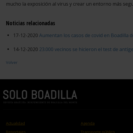
mucho la exposición al virus y crear un entorno más seg
Noticias relacionadas
17-12-2020
Aumentan los casos de covid en Boadilla 
14-12-2020
23.000 vecinos se hicieron el test de antí
Volver
Actualidad
Agenda
Reportajes
Transporte público