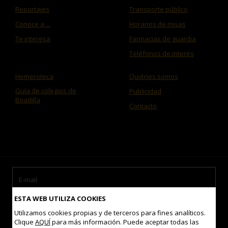
Reportajes
Transporte público
Conoce a ...
Horarios de misas
Te interesa
Farmacias de guardia
Teléfonos de interés
Hemeroteca
Quiénes somos
Guía de colegios de
Publicidad
Boadilla
Contacto
ESTA WEB UTILIZA COOKIES
Utilizamos cookies propias y de terceros para fines analíticos.
Clique
AQUÍ
para más información. Puede aceptar todas las