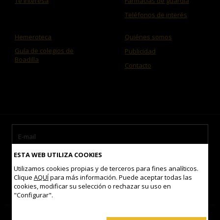
Te interesa
Farmacias de guardia
Teléfonos de interés
Hemeroteca
Quiénes somos
Guía de colegios de
Publicidad
Boadilla
Contacto
ESTA WEB UTILIZA COOKIES
Utilizamos cookies propias y de terceros para fines analíticos.
Clique
AQUÍ
para más información. Puede aceptar todas las
cookies, modificar su selección o rechazar su uso en
Acepto las
condiciones de uso
"Configurar".
Contacto
Mapa del sitio
Aviso legal
Política de Cookies