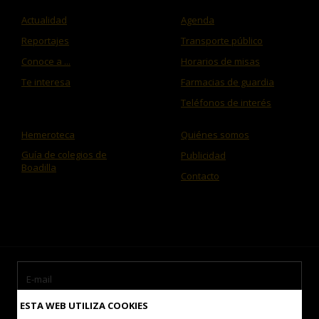
Actualidad
Agenda
Reportajes
Transporte público
Conoce a ...
Horarios de misas
Te interesa
Farmacias de guardia
Teléfonos de interés
Hemeroteca
Quiénes somos
Guía de colegios de
Publicidad
Boadilla
Contacto
ESTA WEB UTILIZA COOKIES