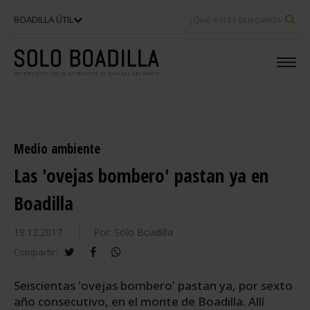
BU
BOADILLA ÚTIL
Medio ambiente
Las 'ovejas bombero' pastan ya en
Boadilla
19.12.2017
Por: Solo Boadilla
twitter
facebook
whatsapp
Compartir:
Seiscientas 'ovejas bombero' pastan ya, por sexto
año consecutivo, en el monte de Boadilla. Allí