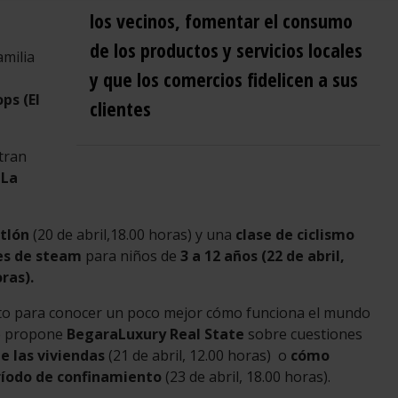
los vecinos, fomentar
el consumo
de los productos y servicios locales
amilia
y que los comercios fidelicen a sus
ps (El
clientes
tran
y
La
atlón
(20 de abril,18.00 horas) y una
clase de ciclismo
es de steam
para niños de
3 a 12 años (22 de abril,
ras).
to para conocer un poco mejor cómo funciona el mundo
ue propone
BegaraLuxury Real State
sobre cuestiones
e las viviendas
(21 de abril, 12.00 horas) o
cómo
ríodo de confinamiento
(23 de abril, 18.00 horas).