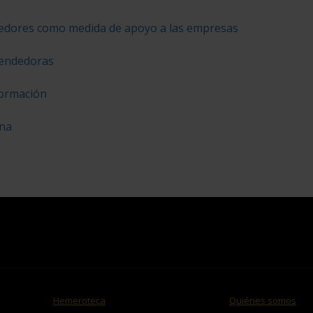
eedores como medida de apoyo a las empresas
rendedoras
formación
ana
Hemeroteca
Quiénes somos