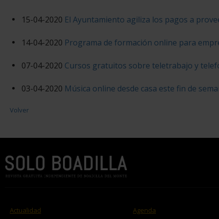
15-04-2020
El Ayuntamiento agiliza los pagos a prov
14-04-2020
Programa de formación online para emp
07-04-2020
Cursos gratuitos sobre teletrabajo y tele
03-04-2020
Música online desde casa este fin de sem
Volver
Actualidad
Agenda