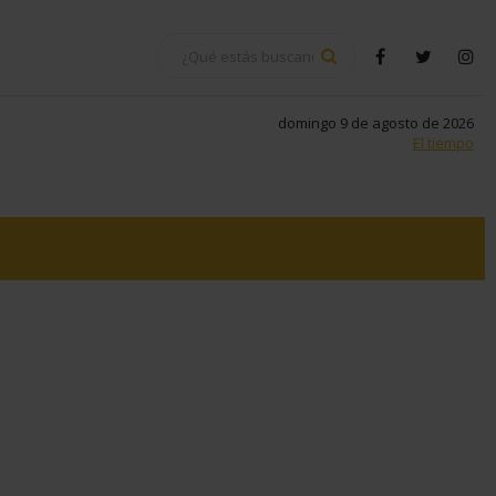
BUSCAR
facebook
twitter
in
domingo 9 de agosto de 2026
El tiempo