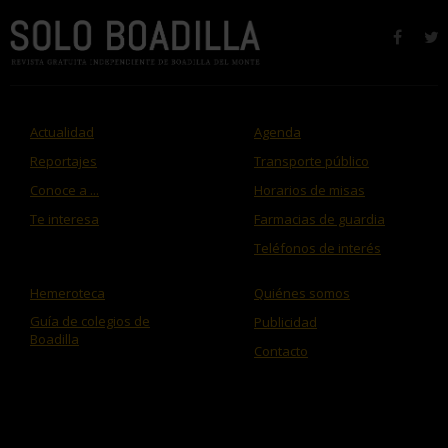
faceb
t
Actualidad
Agenda
Reportajes
Transporte público
Conoce a ...
Horarios de misas
Te interesa
Farmacias de guardia
Teléfonos de interés
Hemeroteca
Quiénes somos
Guía de colegios de
Publicidad
Boadilla
Contacto