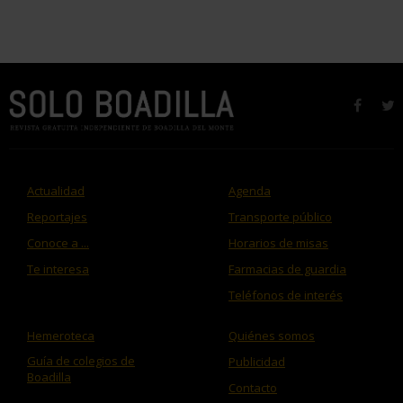
faceb
t
Actualidad
Agenda
Reportajes
Transporte público
Conoce a ...
Horarios de misas
Te interesa
Farmacias de guardia
Teléfonos de interés
Hemeroteca
Quiénes somos
Guía de colegios de
Publicidad
Boadilla
Contacto