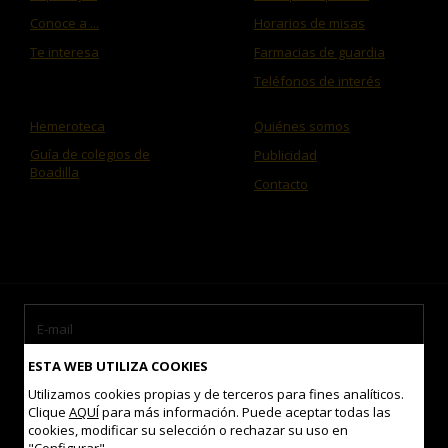
Conoce a ...
Horarios de misas
Te interesa
Farmacias de guardia
Teléfonos de interés
Hemeroteca
Quiénes somos
Guía de colegios de
Publicidad
Boadilla
Contacto
ESTA WEB UTILIZA COOKIES
Utilizamos cookies propias y de terceros para fines analíticos.
Clique
AQUÍ
para más información. Puede aceptar todas las
cookies, modificar su selección o rechazar su uso en
Acepto las
condiciones de uso