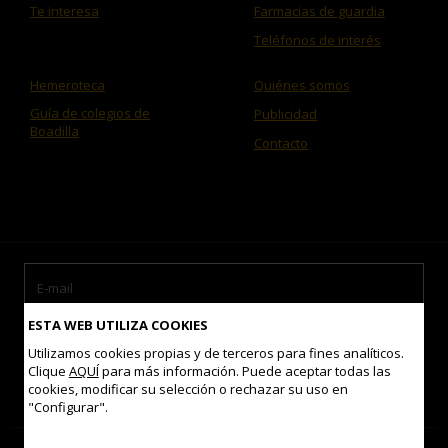
Te interesa
Farmacias de guardia
Teléfonos de interés
Hemeroteca
Quiénes somos
Guía de colegios de
Publicidad
Boadilla
Contacto
ESTA WEB UTILIZA COOKIES
Utilizamos cookies propias y de terceros para fines analíticos.
Clique
AQUÍ
para más información. Puede aceptar todas las
cookies, modificar su selección o rechazar su uso en
Acepto las
condiciones de uso
"Configurar".