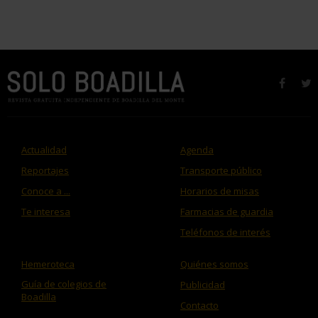
faceb
t
Actualidad
Agenda
Reportajes
Transporte público
Conoce a ...
Horarios de misas
Te interesa
Farmacias de guardia
Teléfonos de interés
Hemeroteca
Quiénes somos
Guía de colegios de
Publicidad
Boadilla
Contacto