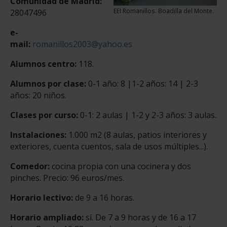
Comunidad de Madrid:
EEI Romanillos. Boadilla del Monte.
28047496
e-
mail:
romanillos2003@yahoo.es
Alumnos centro:
118.
Alumnos por clase:
0-1 año: 8 |1-2 años: 14 | 2-3
años: 20 niños.
Clases por curso:
0-1: 2 aulas | 1-2 y 2-3 años: 3 aulas.
Instalaciones:
1.000 m2 (8 aulas, patios interiores y
exteriores, cuenta cuentos, sala de usos múltiples...).
Comedor:
cocina propia con una cocinera y dos
pinches. Precio: 96 euros/mes.
Horario lectivo:
de 9 a 16 horas.
Horario ampliado:
sí. De 7 a 9 horas y de 16 a 17