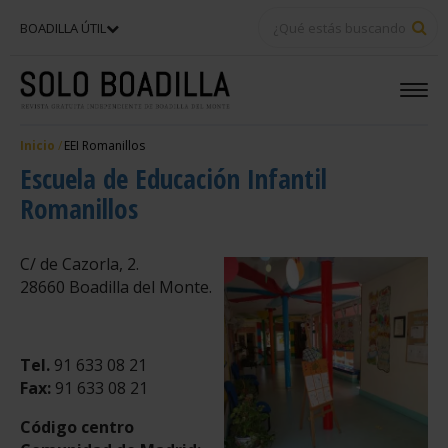
BU
BOADILLA ÚTIL
Inicio
EEI Romanillos
Escuela de Educación Infantil
Romanillos
C/ de Cazorla, 2.
28660 Boadilla del Monte.
Tel.
91 633 08 21
Fax:
91 633 08 21
Código centro