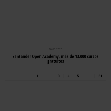
10.03.2025
Santander Open Academy, más de 13.000 cursos
gratuitos
1
....
3
4
5
....
61