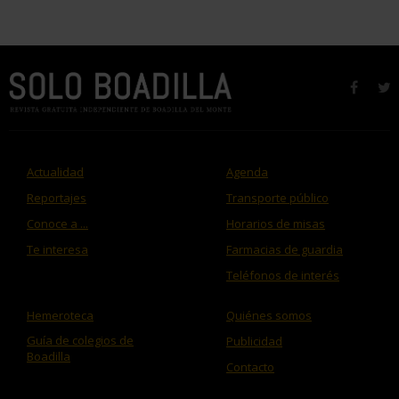
faceb
t
Actualidad
Agenda
Reportajes
Transporte público
Conoce a ...
Horarios de misas
Te interesa
Farmacias de guardia
Teléfonos de interés
Hemeroteca
Quiénes somos
Guía de colegios de
Publicidad
Boadilla
Contacto