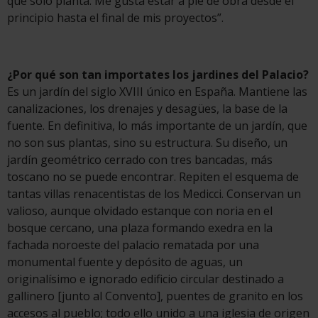
que sólo planta. Me gusta estar a pié de obra desde el
principio hasta el final de mis proyectos”.
¿Por qué son tan importates los jardines del Palacio?
Es un jardín del siglo XVIII único en España. Mantiene las
canalizaciones, los drenajes y desagües, la base de la
fuente. En definitiva, lo más importante de un jardín, que
no son sus plantas, sino su estructura. Su diseño, un
jardín geométrico cerrado con tres bancadas, más
toscano no se puede encontrar. Repiten el esquema de
tantas villas renacentistas de los Medicci. Conservan un
valioso, aunque olvidado estanque con noria en el
bosque cercano, una plaza formando exedra en la
fachada noroeste del palacio rematada por una
monumental fuente y depósito de aguas, un
originalísimo e ignorado edificio circular destinado a
gallinero [junto al Convento], puentes de granito en los
accesos al pueblo; todo ello unido a una iglesia de origen