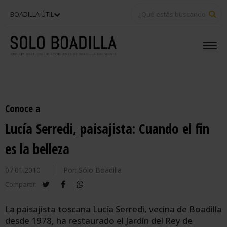
BU
BOADILLA ÚTIL
Conoce a
Lucía Serredi, paisajista: Cuando el fin
es la belleza
07.01.2010
Por: Sólo Boadilla
twitter
facebook
whatsapp
Compartir:
La paisajista toscana Lucía Serredi, vecina de Boadilla
desde 1978, ha restaurado el Jardín del Rey de