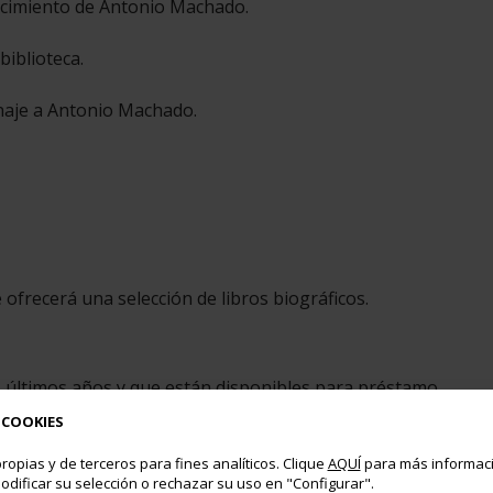
 nacimiento de Antonio Machado.
 biblioteca.
menaje a Antonio Machado.
frecerá una selección de libros biográficos.
́ltimos años y que están disponibles para préstamo.
 COOKIES
ropias y de terceros para fines analíticos. Clique
AQUÍ
para más informaci
odificar su selección o rechazar su uso en "Configurar".