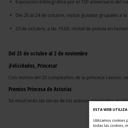
Exposición bibliográfica por el 150 aniversario del
Del 20 al 24 de octubre, visitas guiadas grupales a la
23 de octubre, a las 19.00, recital de poesía en ho
Del 25 de octubre al 2 de noviembre
¡Felicidades, Princesa!
Con motivo del 20 cumpleaños de la princesa Leonor, se o
Premios Princesa de Asturias
Se mostrarán las obras de los autores premiados en los u
ESTA WEB UTILIZA
Utilizamos cookies p
todas las cookies, m