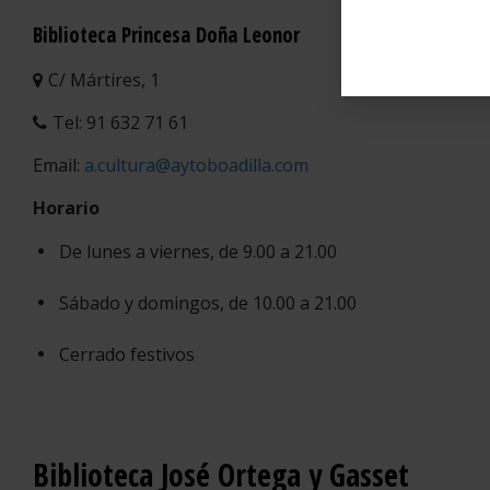
Biblioteca Princesa Doña Leonor
C/ Mártires, 1
Tel: 91 632 71 61
Email:
a.cultura@aytoboadilla.com
Horario
De lunes a viernes, de 9.00 a 21.00
Sábado y domingos, de 10.00 a 21.00
Cerrado festivos
Biblioteca José Ortega y Gasset