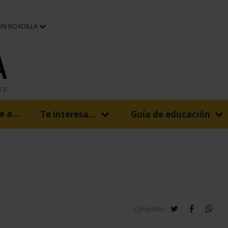
 EN BOADILLA
 a...
Te interesa...
Guía de educación
twitter
facebook
wha
Compartir: