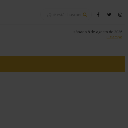
BUSCAR
facebook
twitter
in
sábado 8 de agosto de 2026
El tiempo
tsapp