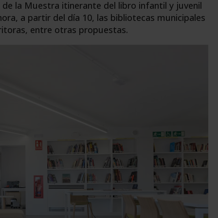
de la Muestra itinerante del libro infantil y juvenil
a, a partir del día 10, las bibliotecas municipales
critoras, entre otras propuestas.