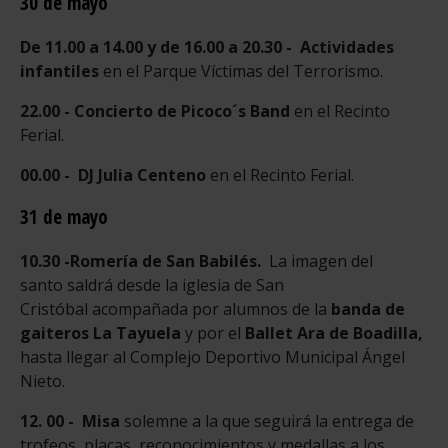
30 de mayo
De 11.00 a 14.00 y de 16.00 a 20.30 -
Actividades
infantiles
en el Parque Víctimas del Terrorismo.
22.00 - Concierto de Picoco´s Band
en el Recinto
Ferial.
00.00 -
DJ Julia Centeno
en el Recinto Ferial.
31 de mayo
10.30 -
Romería de San Babilés.
La imagen del
santo saldrá desde la iglesia de San
Cristóbal acompañada por alumnos de la
banda de
gaiteros La Tayuela
y por el
Ballet Ara de Boadilla,
hasta llegar al Complejo Deportivo Municipal Ángel
Nieto.
12. 00 - Misa
solemne a la que seguirá la entrega de
trofeos, placas, reconocimientos y medallas a los