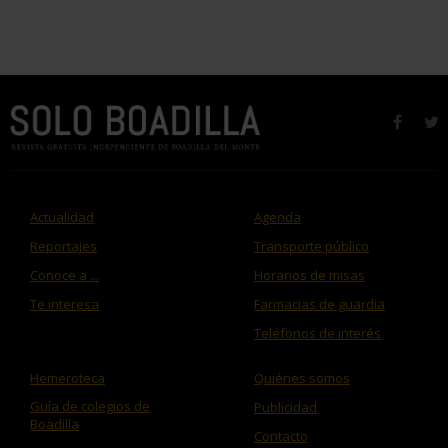
faceb
t
Actualidad
Agenda
Reportajes
Transporte público
Conoce a ...
Horarios de misas
Te interesa
Farmacias de guardia
Teléfonos de interés
Hemeroteca
Quiénes somos
Guía de colegios de
Publicidad
Boadilla
Contacto