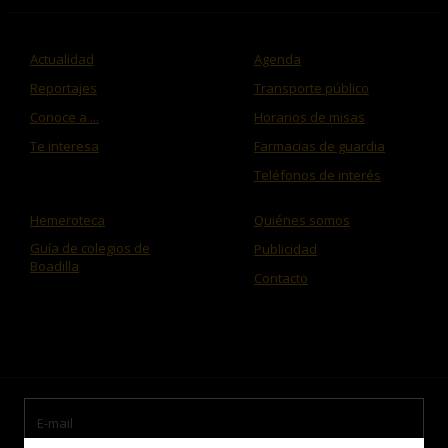
Actualidad
Agenda
Reportajes
Transporte público
Conoce a ...
Horarios de misas
Te interesa
Farmacias de guardia
Teléfonos de interés
Hemeroteca
Quiénes somos
Guía de colegios de
Publicidad
Boadilla
Contacto