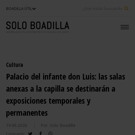
BU
BOADILLA ÚTIL
Cultura
Palacio del infante don Luis: las salas
anexas a la capilla se destinarán a
exposiciones temporales y
permanentes
19.06.2026
Por: Solo Boadilla
twitter
facebook
whatsapp
Compartir: