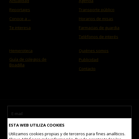
Actualidad
Agenda
Reportajes
Transporte público
Conoce a ...
Horarios de misas
Te interesa
Farmacias de guardia
Teléfonos de interés
Hemeroteca
Quiénes somos
Guía de colegios de
Publicidad
Boadilla
Contacto
ESTA WEB UTILIZA COOKIES
Utilizamos cookies propias y de terceros para fines analíticos.