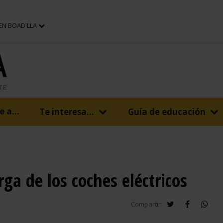
 EN BOADILLA
 a...
Te interesa...
Guía de educación
ga de los coches eléctricos
twitter
facebook
wha
Compartir: