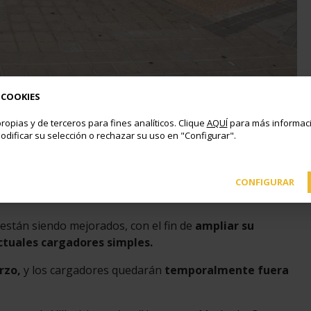
 COOKIES
ropias y de terceros para fines analíticos. Clique
AQUÍ
para más informaci
odificar su selección o rechazar su uso en "Configurar".
e coches eléctricos del municipio y se convertirán en dobles los
CONFIGURAR
 están siendo mejorados, con el fin de
ampliar su
actuales cargadores simples.
rzo,
y
los cargadores quedarán
temporalmente fuera