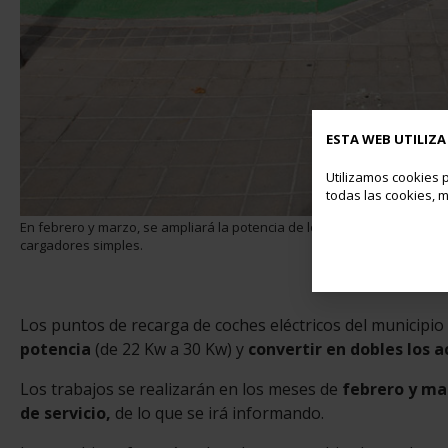
ESTA WEB UTILIZA
Utilizamos cookies p
todas las cookies, m
En febrero y marzo, se ampliará la potencia de los puntos de recarga d
cargadores simples.
Los puntos de recarga de coches eléctricos del municipio
potencia
(de 22 Kw a 30 Kw) y
convertir en dobles los 
Los trabajos se realizarán en los meses de
febrero y ma
de servicio,
de lo que se irá informando.