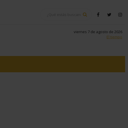
BUSCAR
facebook
twitter
in
viernes 7 de agosto de 2026
El tiempo
tsapp