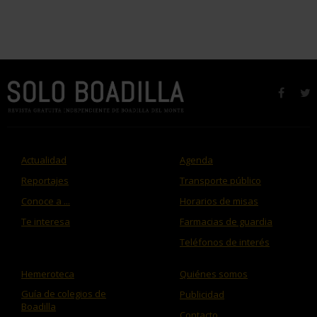
faceb
t
Actualidad
Agenda
Reportajes
Transporte público
Conoce a ...
Horarios de misas
Te interesa
Farmacias de guardia
Teléfonos de interés
Hemeroteca
Quiénes somos
Guía de colegios de
Publicidad
Boadilla
Contacto