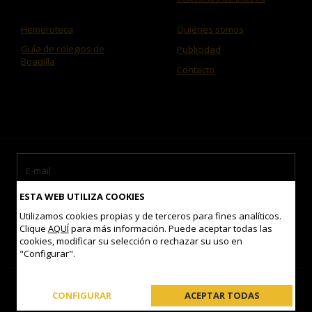
Hemeroteca
Quiénes somos
Guía de colegios de
Publicidad
Boadilla
Contacto
ESTA WEB UTILIZA COOKIES
Utilizamos cookies propias y de terceros para fines analíticos.
Clique
AQUÍ
para más información. Puede aceptar todas las
cookies, modificar su selección o rechazar su uso en
Acepto las
condiciones de uso
"Configurar".
Contacto
Mapa del sitio
Aviso legal
Política de Cookies
CONFIGURAR
ACEPTAR TODAS