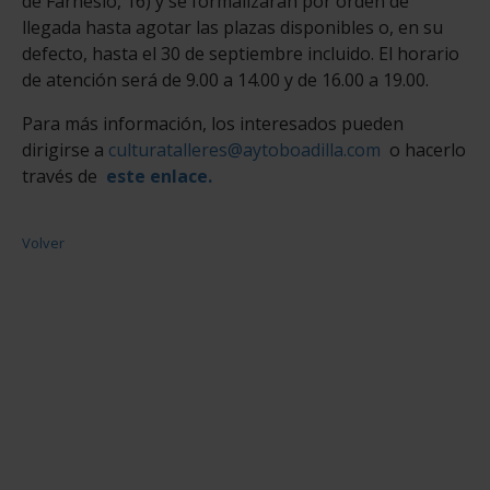
de Farnesio, 16) y se formalizarán por orden de
llegada hasta agotar las plazas disponibles o, en su
defecto, hasta el 30 de septiembre incluido. El horario
de atención será de 9.00 a 14.00 y de 16.00 a 19.00.
Para más información, los interesados pueden
dirigirse a
culturatalleres@aytoboadilla.com
o hacerlo
través de
este enlace.
Volver