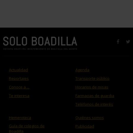
faceb
t
Actualidad
Agenda
Reportajes
Transporte público
Conoce a ...
Horarios de misas
Te interesa
Farmacias de guardia
Teléfonos de interés
Hemeroteca
Quiénes somos
Guía de colegios de
Publicidad
Boadilla