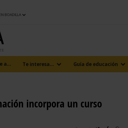
 EN BOADILLA
 a...
Te interesa...
Guía de educación
mación incorpora un curso