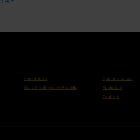
or 40+
Hemeroteca
Quiénes somos
Guía de colegios de Boadilla
Publicidad
Contacto