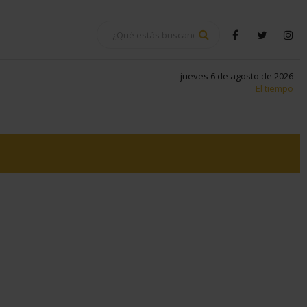
BUSCAR
facebook
twitter
in
jueves 6 de agosto de 2026
El tiempo