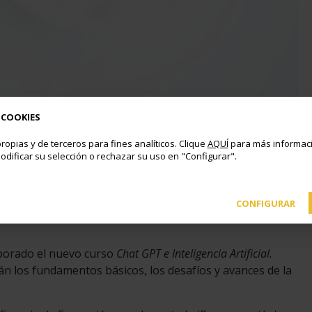
 COOKIES
ropias y de terceros para fines analíticos. Clique
AQUÍ
para más informaci
odificar su selección o rechazar su uso en "Configurar".
s en Boadilla del Monte en la plataforma municipal Espacio de
CONFIGURAR
porado el nuevo curso
Chat GPT e Inteligencia Artificial.
n los fundamentos básicos, los desafíos y avances de la