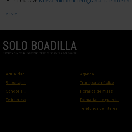
21-04-2026
Nueva edición del Programa Talento Séni
Volver
Actualidad
Agenda
Reportajes
Transporte público
Conoce a ...
Horarios de misas
Te interesa
Farmacias de guardia
Teléfonos de interés