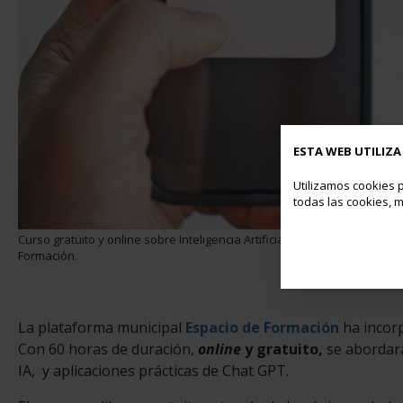
ESTA WEB UTILIZA
Utilizamos cookies p
todas las cookies, m
Curso gratuito y online sobre Inteligencia Artificial para empadronado
Formación.
La plataforma municipal
Espacio de Formación
ha incor
Con 60 horas de duración,
online
y gratuito,
se abordará
IA, y aplicaciones prácticas de Chat GPT.