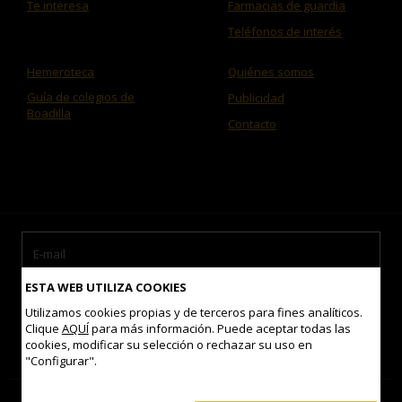
Te interesa
Farmacias de guardia
Teléfonos de interés
Hemeroteca
Quiénes somos
Guía de colegios de
Publicidad
Boadilla
Contacto
ESTA WEB UTILIZA COOKIES
Utilizamos cookies propias y de terceros para fines analíticos.
Clique
AQUÍ
para más información. Puede aceptar todas las
cookies, modificar su selección o rechazar su uso en
Acepto las
condiciones de uso
"Configurar".