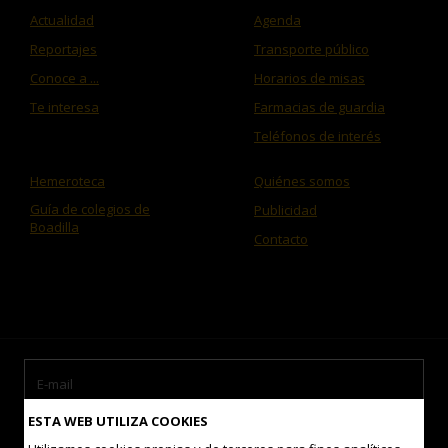
Actualidad
Agenda
Reportajes
Transporte público
Conoce a ...
Horarios de misas
Te interesa
Farmacias de guardia
Teléfonos de interés
Hemeroteca
Quiénes somos
Guía de colegios de
Publicidad
Boadilla
Contacto
ESTA WEB UTILIZA COOKIES